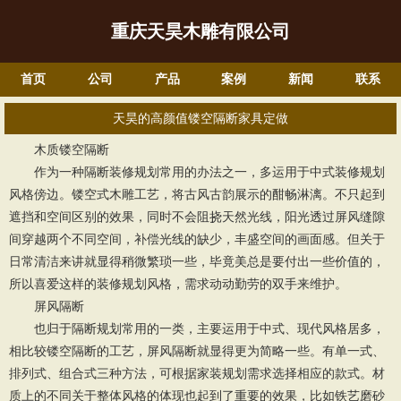
重庆天昊木雕有限公司
首页
公司
产品
案例
新闻
联系
天昊的高颜值镂空隔断家具定做
木质镂空隔断
作为一种隔断装修规划常用的办法之一，多运用于中式装修规划
风格傍边。镂空式木雕工艺，将古风古韵展示的酣畅淋漓。不只起到
遮挡和空间区别的效果，同时不会阻挠天然光线，阳光透过屏风缝隙
间穿越两个不同空间，补偿光线的缺少，丰盛空间的画面感。但关于
日常清洁来讲就显得稍微繁琐一些，毕竟美总是要付出一些价值的，
所以喜爱这样的装修规划风格，需求动动勤劳的双手来维护。
屏风隔断
也归于隔断规划常用的一类，主要运用于中式、现代风格居多，
相比较镂空隔断的工艺，屏风隔断就显得更为简略一些。有单一式、
排列式、组合式三种方法，可根据家装规划需求选择相应的款式。材
质上的不同关于整体风格的体现也起到了重要的效果，比如铁艺磨砂