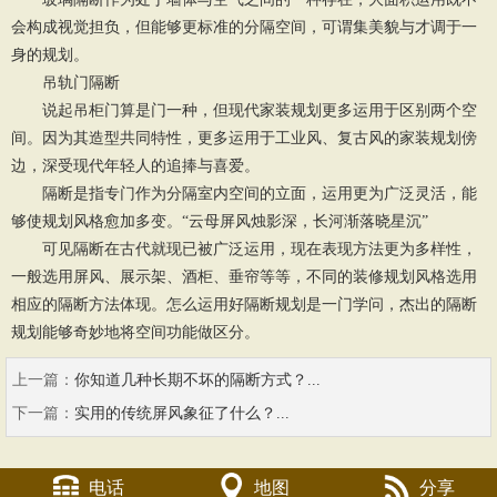
会构成视觉担负，但能够更标准的分隔空间，可谓集美貌与才调于一
身的规划。
吊轨门隔断
说起吊柜门算是门一种，但现代家装规划更多运用于区别两个空
间。因为其造型共同特性，更多运用于工业风、复古风的家装规划傍
边，深受现代年轻人的追捧与喜爱。
隔断是指专门作为分隔室内空间的立面，运用更为广泛灵活，能
够使规划风格愈加多变。“云母屏风烛影深，长河渐落晓星沉”
可见隔断在古代就现已被广泛运用，现在表现方法更为多样性，
一般选用屏风、展示架、酒柜、垂帘等等，不同的装修规划风格选用
相应的隔断方法体现。怎么运用好隔断规划是一门学问，杰出的隔断
规划能够奇妙地将空间功能做区分。
上一篇：
你知道几种长期不坏的隔断方式？...
下一篇：
实用的传统屏风象征了什么？...
电话
地图
分享