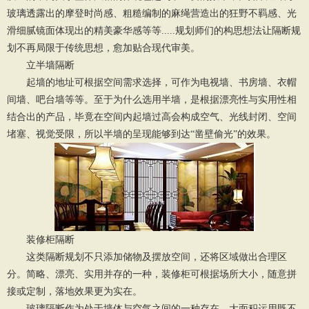
玻璃透露出的摩登时尚感、粗糙编制的麻绳营造出的狂野不羁感、光
滑细腻镜面体现出的精美豪华感等等.....规划师们的构思想法让隔断规
划不再局限于传统思想，愈加贴合现代审美。
立半墙隔断
起墙的地址可根据空间需求选择，可作为电视墙、书房墙、衣帽
间墙、吧台墙等等。至于为什么选用半墙，是根据漂亮性与实用性相
结合出的产品，毕竟在空间内起墙过高会构成空气、光线封闭、空间
堵塞、视觉受限，所以半墙的呈现能够到达“凿壁偷光”的效果。
装修柜隔断
这类隔断规划不只添加储物及摆放空间，还将区域做出合理区
分。简略、漂亮、实用并存的一种，装修柜可根据场所大小，随意拼
接或定制，落地效果更为实在。
玻璃隔断作为处于墙体与空气之间的一种存在，大面积运用既不