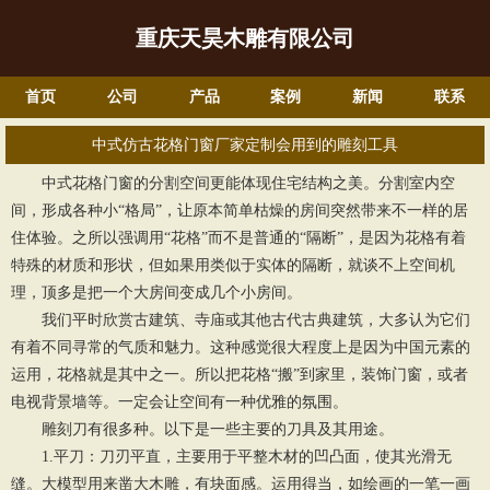
重庆天昊木雕有限公司
首页
公司
产品
案例
新闻
联系
中式仿古花格门窗厂家定制会用到的雕刻工具
中式花格门窗
的分割空间更能体现住宅结构之美。分割室内空
间，形成各种小“格局”，让原本简单枯燥的房间突然带来不一样的居
住体验。之所以强调用“花格”而不是普通的“隔断”，是因为花格有着
特殊的材质和形状，但如果用类似于实体的隔断，就谈不上空间机
理，顶多是把一个大房间变成几个小房间。
我们平时欣赏古建筑、寺庙或其他古代古典建筑，大多认为它们
有着不同寻常的气质和魅力。这种感觉很大程度上是因为中国元素的
运用，花格就是其中之一。所以把花格“搬”到家里，装饰门窗，或者
电视背景墙等。一定会让空间有一种优雅的氛围。
雕刻刀有很多种。以下是一些主要的刀具及其用途。
1.平刀：刀刃平直，主要用于平整木材的凹凸面，使其光滑无
缝。大模型用来凿大木雕，有块面感。运用得当，如绘画的一笔一画