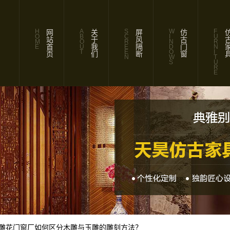
H
A
S
W
F
网站首页
关于我们
屏风隔断
仿古门窗
仿古家
O
B
C
I
U
M
O
R
N
R
E
U
E
D
N
T
E
O
I
N
W
T
S
U
R
E
介
公
司
简
们
联
系
我
雕花门窗厂如何区分木雕与玉雕的雕刻方法？