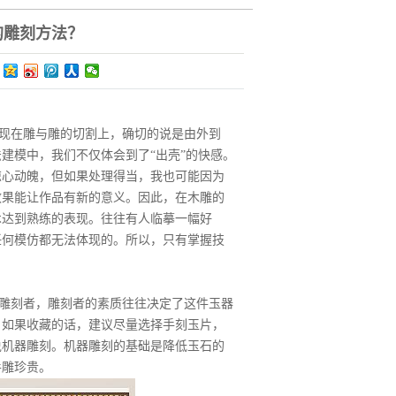
的雕刻方法？
现在雕与雕的切割上，确切的说是由外到
建模中，我们不仅体会到了“出壳”的快感。
惊心动魄，但如果处理得当，我也可能因为
效果能让作品有新的意义。因此，在木雕的
术达到熟练的表现。往往有人临摹一幅好
任何模仿都无法体现的。所以，只有掌握技
雕刻者，雕刻者的素质往往决定了这件玉器
。如果收藏的话，建议尽量选择手刻玉片，
说机器雕刻。机器雕刻的基础是降低玉石的
手雕珍贵。