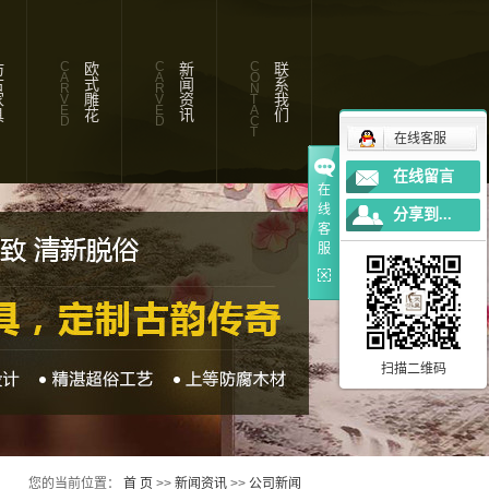
C
C
C
具
欧式雕花
新闻资讯
联系我们
A
A
O
R
R
N
V
V
T
E
E
A
D
D
C
T
在线客服
在线留言
在
闻
公
司
新
线
分享到...
客
闻
行
业
新
服
题
常
见
问
扫描二维码
您的当前位置：
首 页
>>
新闻资讯
>>
公司新闻