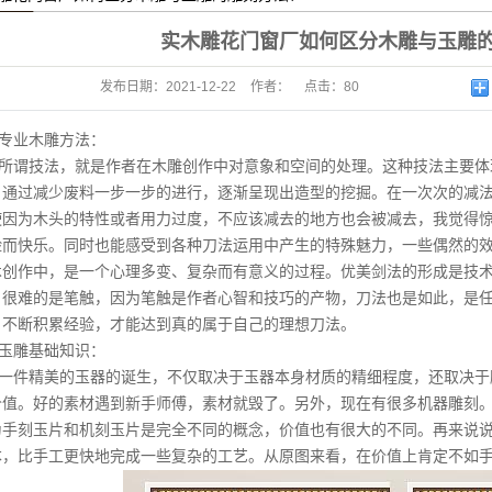
实木雕花门窗厂如何区分木雕与玉雕
发布日期：
2021-12-22
作者：
点击：
80
专业木雕方法：
所谓技法，就是作者在木雕创作中对意象和空间的处理。这种技法主要体
，通过减少废料一步一步的进行，逐渐呈现出造型的挖掘。在一次次的减法
使因为木头的特性或者用力过度，不应该减去的地方也会被减去，我觉得
险而快乐。同时也能感受到各种刀法运用中产生的特殊魅力，一些偶然的
术创作中，是一个心理多变、复杂而有意义的过程。优美剑法的形成是技
，很难的是笔触，因为笔触是作者心智和技巧的产物，刀法也是如此，是
，不断积累经验，才能达到真的属于自己的理想刀法。
玉雕基础知识：
一件精美的玉器的诞生，不仅取决于玉器本身材质的精细程度，还取决于
价值。好的素材遇到新手师傅，素材就毁了。另外，现在有很多机器雕刻
为手刻玉片和机刻玉片是完全不同的概念，价值也有很大的不同。再来说
本，比手工更快地完成一些复杂的工艺。从原图来看，在价值上肯定不如