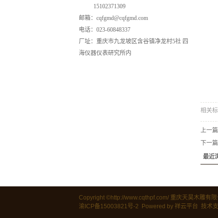
15102371309
邮箱：cqfgmd@cqfgmd.com
电话：023-60848337
厂址：重庆市九龙坡区含谷镇净龙村5社 四
海仪器仪表研究所内
相关标
上一篇
下一篇
最近
Copyright ©http://www.cqthpf.com/ 重庆天
渝ICP备15003821号-2
Powered by
祥云平台
技术支