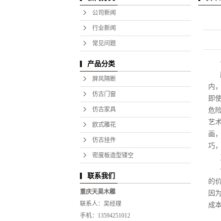
公司新闻
行业新闻
常见问题
产品分类
屏风隔断
内
仿古门窗
即
仿古家具
危
艺
欧式雕花
画
仿古挂件
巧
密度板造型镂空
联系我们
的
重庆天昊木雕
因
联系人：吴经理
成
手机：13594251012