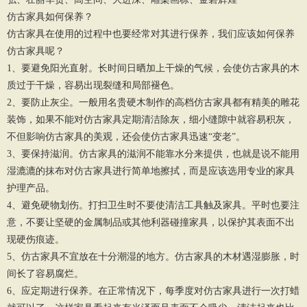
仿古家具如何保养？
仿古家具在使用的过程中也要经常对其进行保养，我们应该如何保养
仿古家具呢？
1、要避免阳光直射。长时间日晒加上干燥的气候，会使仿古家具的木
质过于干燥，容易出现裂缝和局部褪色。
2、要防止灰尘。一般用名贵硬木制作的高档仿古家具都有精美的雕花
装饰，如果不能对仿古家具定期清洁除灰，细小缝隙中就容易积灰，
不但影响仿古家具的美观，还会使仿古家具迅速“变老”。
3、要保持滋润。仿古家具的滋润不能靠水分来提供，也就是说不能用
湿漉漉的抹布对仿古家具进行简单地擦拭，而是应该选用专业的家具
护理产品。
4、避免硬物划伤。打扫卫生时不要使清洁工具触及家具。平时也要注
意，不要让坚硬的金属制品或其他利器碰撞家具，以保护其表面不出
现硬伤痕迹。
5、仿古家具不宜放在十分潮湿的地方。仿古家具的木材遇湿膨胀，时
间长了容易腐烂。
6、应定期进行保养。在正常情况下，每季度对仿古家具进行一次打蜡