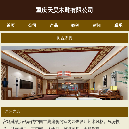
重庆天昊木雕有限公司
首页
公司
产品
案例
新闻
联系
仿古家具
详细内容
宫廷建筑为代表的中国古典建筑的室内装饰设计艺术风格。气势恢
弘、壮丽华贵、高空间、大进深、雕梁画栋、金碧辉煌